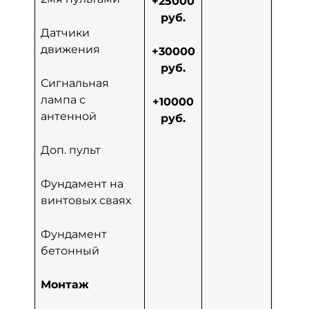
+1
+25000
ру
руб.
Датчики
движения
+25
+30000
ру
руб.
Сигнальная
лампа с
+30
+10000
антенной
ру
руб.
Доп. пульт
+20
ру
Фундамент на
винтовых сваях
Фундамент
бетонный
Монтаж