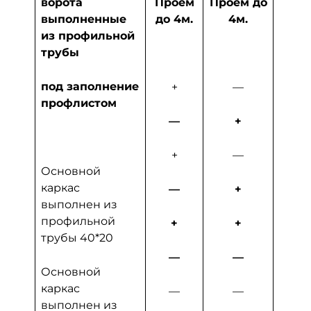
ворота
Проем
Проем до
Прое
выполненные
до 4м.
4м.
4
из профильной
трубы
под заполнение
+
—
профлистом
—
+
+
—
Основной
каркас
—
+
выполнен из
профильной
+
+
трубы 40*20
—
—
Основной
каркас
—
—
+2
выполнен из
р