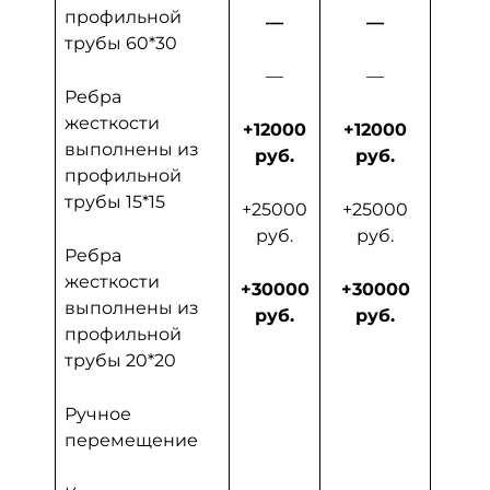
профильной
—
—
трубы 60*30
+2
ру
—
—
Ребра
жесткости
+1
+12000
+12000
выполнены из
ру
руб.
руб.
профильной
трубы 15*15
+12
+25000
+25000
ру
руб.
руб.
Ребра
жесткости
+25
+30000
+30000
выполнены из
ру
руб.
руб.
профильной
трубы 20*20
+30
ру
Ручное
перемещение