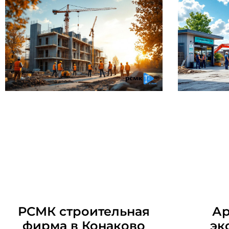
РСМК строительная
Ар
фирма в Конаково
эк