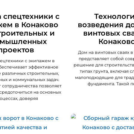
 спецтехники с
Технолог
жем в Конаково
возведения д
троительных и
винтовых сва
омышленных
Конаков
проектов
Дом на винтовых сваях в
представляет собой со
ецтехники с экипажем в
решение для строительств
беспечивает эффективное
типах грунта, включая 
 различных строительных,
малоподходящие для тра
ых и коммунальных задач.
фундамента. Такой п
 сотрудничества позволяет
средоточиться на основных
оцессах, доверяя