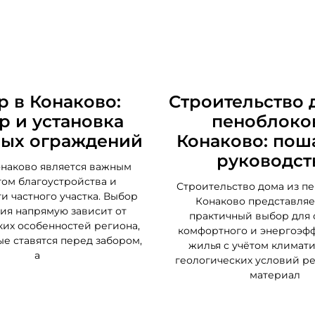
р в Конаково:
Строительство 
р и установка
пеноблоко
ых ограждений
Конаково: пош
руководст
онаково является важным
ом благоустройства и
Строительство дома из п
и частного участка. Выбор
Конаково представляе
ия напрямую зависит от
практичный выбор для 
их особенностей региона,
комфортного и энергоэф
ые ставятся перед забором,
жилья с учётом климати
а
геологических условий ре
материал