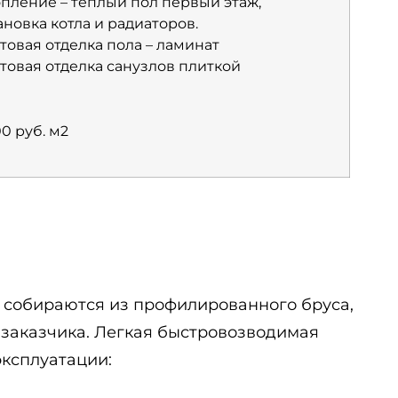
пление – теплый пол первый этаж,
ановка котла и радиаторов.
товая отделка пола – ламинат
товая отделка санузлов плиткой
0 руб. м2
ы собираются из профилированного бруса,
 заказчика. Легкая быстровозводимая
эксплуатации: