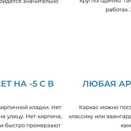
круглогодично. Та
бойдется значительно
работах.
Т НА -5 С В
ЛЮБАЯ АР
кирпичной кладки. Нет
Каркас можно пост
на улицу. Нет кирпича,
классику или авангар
я и быстро промерзают
кам