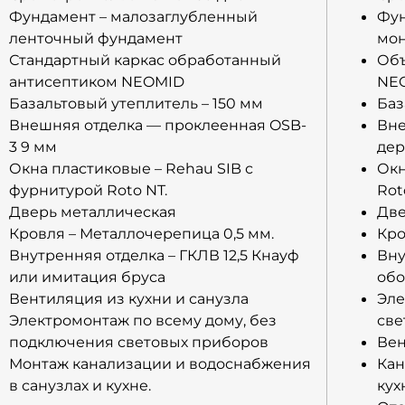
Фундамент – малозаглубленный
Фун
ленточный фундамент
мон
Стандартный каркас обработанный
Объ
антисептиком NEOMID
NE
Базальтовый утеплитель – 150 мм
Баз
Внешняя отделка — проклеенная OSB-
Вне
3 9 мм
дер
Окна пластиковые – Rehau SIB с
Окн
фурнитурой Roto NT.
Rot
Дверь металлическая
Две
Кровля – Металлочерепица 0,5 мм.
Кро
Внутренняя отделка – ГКЛВ 12,5 Кнауф
Вну
или имитация бруса
обо
Вентиляция из кухни и санузла
Эле
Электромонтаж по всему дому, без
све
подключения световых приборов
Ве
Монтаж канализации и водоснабжения
Кан
в санузлах и кухне.
кух