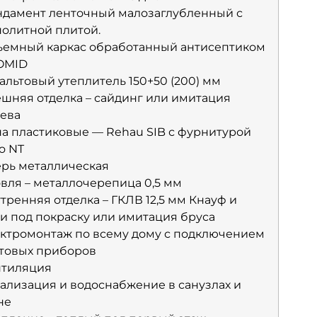
дамент ленточный малозаглубленный с
олитной плитой.
емный каркас обработанный антисептиком
OMID
альтовый утеплитель 150+50 (200) мм
шняя отделка – сайдинг или имитация
ева
а пластиковые — Rehau SIB с фурнитурой
o NT
рь металлическая
вля – металлочерепица 0,5 мм
тренняя отделка – ГКЛВ 12,5 мм Кнауф и
и под покраску или имитация бруса
ктромонтаж по всему дому с подключением
товых приборов
нтиляция
ализация и водоснабжение в санузлах и
не