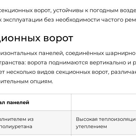
секционных ворот, устойчивы к погодным возд
 эксплуатации без необходимости частого рем
ционных ворот
оризонтальных панелей, соединённых шарнирн
ранства: ворота поднимаются вертикально и р
т несколько видов секционных ворот, различ
нительным опциям.
ал панелей
олнителем из
Высокая теплоизоляция
полиуретана
утеплением