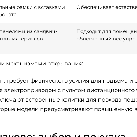
ьные рамки с вставками
Обеспечивает естеств
боната
панелями из сэндвич-
Подходит для помещен
ёгких материалов
облегчённый вес упро
ми механизмами открывания:
 требует физического усилия для подъёма и о
 электроприводом с пультом дистанционного 
лючают встроенные калитки для прохода пеше
орые модели предусматривают повышенную ве
аково: выбор и покупка