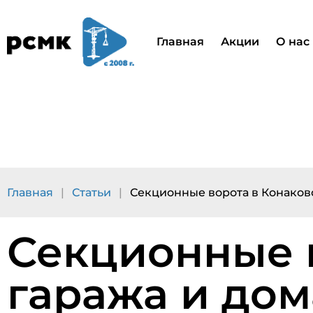
Главная
Акции
О нас
Главная
|
Статьи
|
Секционные ворота в Конаково
Секционные в
гаража и дом